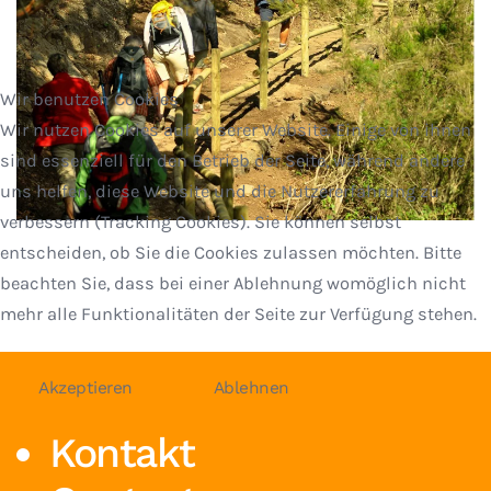
Wir benutzen Cookies
Wir nutzen Cookies auf unserer Website. Einige von ihnen
sind essenziell für den Betrieb der Seite, während andere
uns helfen, diese Website und die Nutzererfahrung zu
verbessern (Tracking Cookies). Sie können selbst
entscheiden, ob Sie die Cookies zulassen möchten. Bitte
beachten Sie, dass bei einer Ablehnung womöglich nicht
mehr alle Funktionalitäten der Seite zur Verfügung stehen.
Akzeptieren
Ablehnen
Kontakt