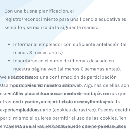
Con una buena planificación, el
registro/reconocimiento para una licencia educativa es
sencillo y se realiza de la siguiente manera:
Informar al empleador con suficiente antelación (al
menos 3 meses antes)
Inscribirse en el curso de idiomas deseado en
nuestra página web (al menos 6 semanas antes).
We use cookies
Emitiremos una confirmación de participación
Usamos cookies en nuestro sitio web. Algunas de ellas son
para presentar al empleador.
esenciales para el funcionamiento del sitio, mientras que
Al final de tu curso de idiomas, recibirás un
otras nos ayudan a mejorar el sitio web y también la
certificado y un certificado de asistencia para tu
experiencia del usuario (cookies de rastreo). Puedes decidir
empleador.
por ti mismo si quieres permitir el uso de las cookies. Ten
en cuenta que si las rechazas, puede que no puedas usar
Más información sobre el tema de la licencia educativa