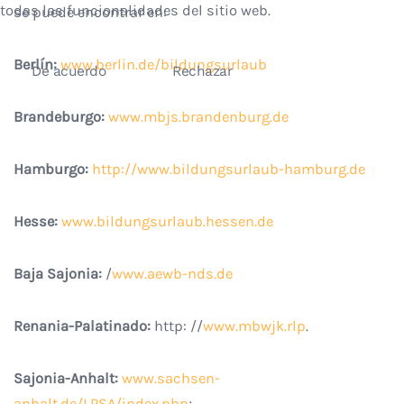
todas las funcionalidades del sitio web.
se puede encontrar en:
Berlín:
www.berlin.de/bildungsurlaub
De acuerdo
Rechazar
Brandeburgo:
www.mbjs.brandenburg.de
Hamburgo:
http://www.bildungsurlaub-hamburg.de
Hesse:
www.bildungsurlaub.hessen.de
Baja Sajonia:
/
www.aewb-nds.de
Renania-Palatinado:
http: //
www.mbwjk.rlp
.
Sajonia-Anhalt:
www.sachsen-
anhalt.de/LPSA/index.php
;