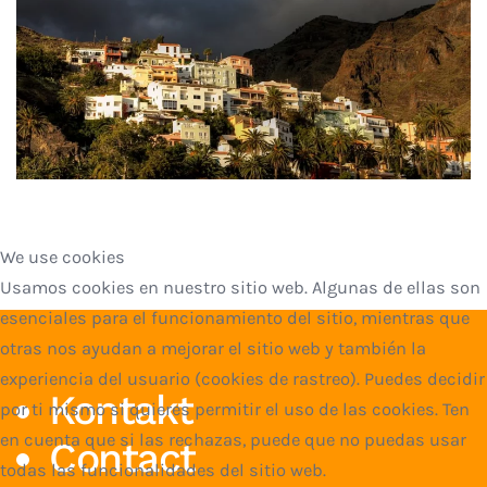
We use cookies
Usamos cookies en nuestro sitio web. Algunas de ellas son
esenciales para el funcionamiento del sitio, mientras que
otras nos ayudan a mejorar el sitio web y también la
experiencia del usuario (cookies de rastreo). Puedes decidir
Kontakt
por ti mismo si quieres permitir el uso de las cookies. Ten
en cuenta que si las rechazas, puede que no puedas usar
Contact
todas las funcionalidades del sitio web.